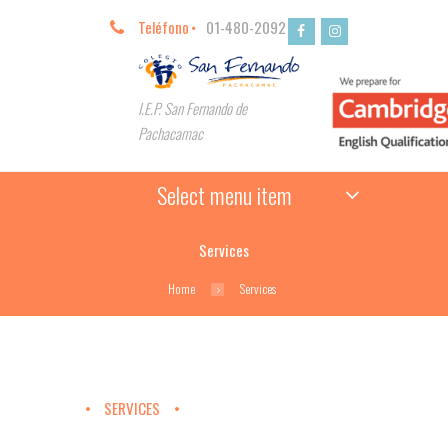
Teléfono
01-480-2092
I.E.P. San Fernando de
Pachacamac
Select menu item
Services
Home
Services
SERVICES