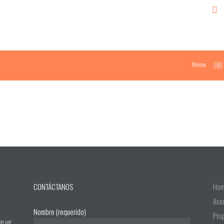
Home
CONTÁCTANOS
Ho
Ace
Nombre (requerido)
Pro
n un