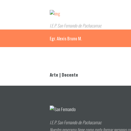
I.E.P. San Fernando de Pachacamac
Egr. Alexis Bruno M.
Arte | Docente
I.E.P. San Fernando de Pachacamac
Nuestro programa tiene como meta formar personas co