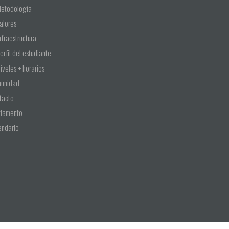
etodología
alores
nfraestructura
erfil del estudiante
iveles + horarios
unidad
tacto
lamento
endario