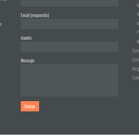
M
V
Email (requerido)
I
ac
P
Asunto
N
Com
Con
Mensaje
Reg
Cal