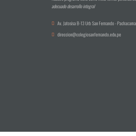
adecuado desarrollo integral
Av. Jatosisa B-13 Urb San Fernando - Pachacam
direccion@colegiosanfernando.edu.pe