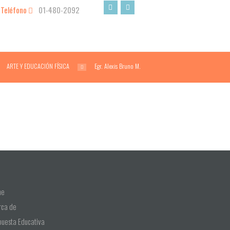
Teléfono
01-480-2092
ARTE Y EDUCACIÓN FÍSICA
Egr. Alexis Bruno M.
me
rca de
puesta Educativa