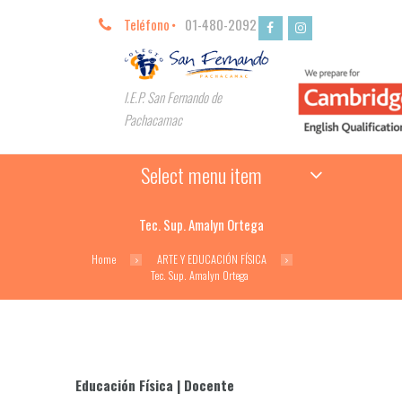
Teléfono
01-480-2092
I.E.P. San Fernando de
Pachacamac
Select menu item
Tec. Sup. Amalyn Ortega
Home
ARTE Y EDUCACIÓN FÍSICA
Tec. Sup. Amalyn Ortega
Educación Física | Docente